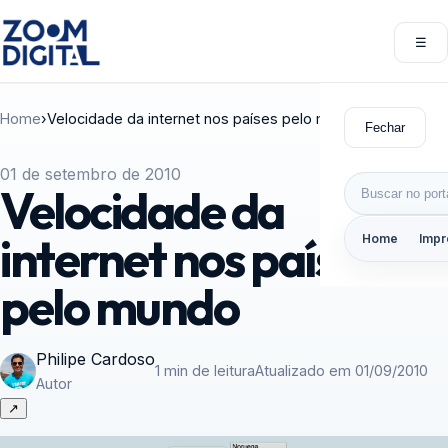
Pular para o conteúdo
☰
Abri
Home
›
Velocidade da internet nos países pelo mundo
Fechar
01 de setembro de 2010
Buscar por:
Velocidade da
internet nos países
Home
Impr
pelo mundo
Philipe Cardoso
1 min de leitura
Atualizado em 01/09/2010
Autor
↗