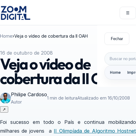
Pular para o conteúdo
☰
Abri
Home
›
Veja o vídeo de cobertura da II OAH
Fechar
16 de outubro de 2008
Buscar por:
Veja o vídeo de
cobertura da II OAH
Home
Impr
Philipe Cardoso
1 min de leitura
Atualizado em 16/10/2008
Autor
↗
Foi sucesso em todo o País e continua mobilizando
milhares de jovens a
II Olimpíada de Algoritmo Hostne