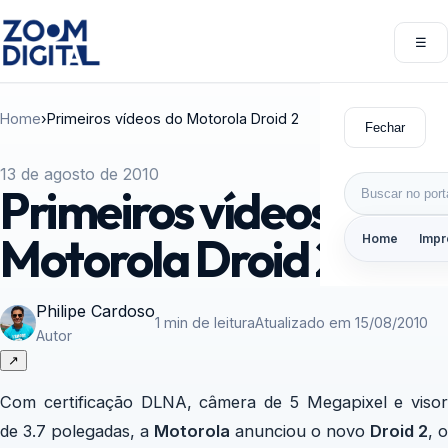
Pular para o conteúdo
☰
Abri
Home
›
Primeiros vídeos do Motorola Droid 2
Fechar
13 de agosto de 2010
Buscar por:
Primeiros vídeos do
Motorola Droid 2
Home
Impr
Philipe Cardoso
1 min de leitura
Atualizado em 15/08/2010
Autor
↗
Com certificação DLNA, câmera de 5 Megapixel e visor
de 3.7 polegadas, a
Motorola
anunciou o novo
Droid 2
, 