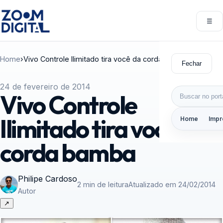
Pular para o conteúdo
☰
Abri
Home
›
Vivo Controle Ilimitado tira você da corda bamba
Fechar
24 de fevereiro de 2014
Buscar por:
Vivo Controle
Ilimitado tira você da
Home
Impr
corda bamba
Philipe Cardoso
2 min de leitura
Atualizado em 24/02/2014
Autor
↗