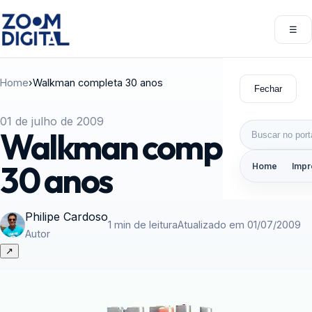
Pular para o conteúdo
☰
Abri
Home
›
Walkman completa 30 anos
Fechar
01 de julho de 2009
Buscar por:
Walkman completa
30 anos
Home
Impr
Philipe Cardoso
1 min de leitura
Atualizado em 01/07/2009
Autor
↗