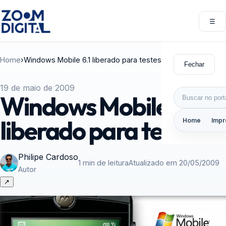
Pular para o conteúdo
☰
Abri
Home
›
Windows Mobile 6.1 liberado para testes
Fechar
19 de maio de 2009
Buscar por:
Windows Mobile 6.1
liberado para testes
Home
Impr
Philipe Cardoso
1 min de leitura
Atualizado em 20/05/2009
Autor
↗