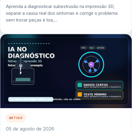
Aprenda a diagnosticar subextrusão na impressão 3D,
separar a causa real dos sintomas e corrigir o problema
sem trocar peças à toa,…
ARTIGO
05 de agosto de 2026