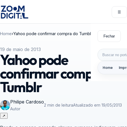
Pular para o conteúdo
☰
Abri
Home
›
Yahoo pode confirmar compra do Tumblr
Fechar
19 de maio de 2013
Buscar por:
Yahoo pode
confirmar compra do
Home
Impr
Tumblr
Philipe Cardoso
2 min de leitura
Atualizado em 19/05/2013
Autor
↗