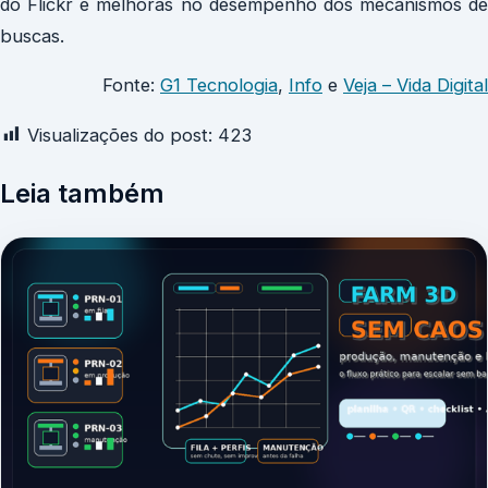
do Flickr e melhoras no desempenho dos mecanismos de
buscas.
Fonte:
G1 Tecnologia
,
Info
e
Veja – Vida Digital
Visualizações do post:
423
Leia também