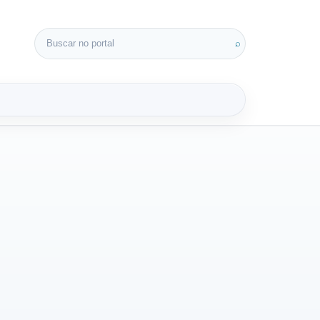
Buscar por:
⌕
3D