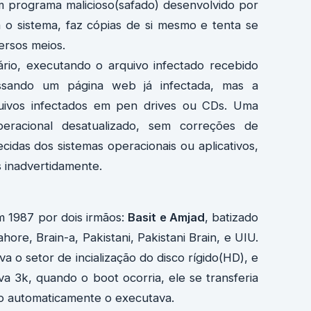
 programa malicioso(safado) desenvolvido por
 o sistema, faz cópias de si mesmo e tenta se
ersos meios.
rio, executando o arquivo infectado recebido
ando um página web já infectada, mas a
ivos infectados em pen drives ou CDs. Uma
racional desatualizado, sem correções de
cidas dos sistemas operacionais ou aplicativos,
 inadvertidamente.
em 1987 por dois irmãos:
Basit e Amjad
, batizado
re, Brain-a, Pakistani, Pakistani Brain, e UIU.
a o setor de incialização do disco rígido(HD), e
 3k, quando o boot ocorria, ele se transferia
o automaticamente o executava.