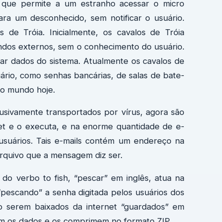
 que permite a um estranho acessar o micro
ara um desconhecido, sem notificar o usuário.
 de Tróia. Inicialmente, os cavalos de Tróia
ndos externos, sem o conhecimento do usuário.
erar dados do sistema. Atualmente os cavalos de
ário, como senhas bancárias, de salas de bate-
no mundo hoje.
sivamente transportados por vírus, agora são
net e o executa, e na enorme quantidade de e-
 usuários. Tais e-mails contém um endereço na
arquivo que a mensagem diz ser.
 do verbo to fish, “pescar” em inglês, atua na
 “pescando” a senha digitada pelos usuários dos
o serem baixados da internet “guardados” em
am os dados e os comprimem no formato ZIP.