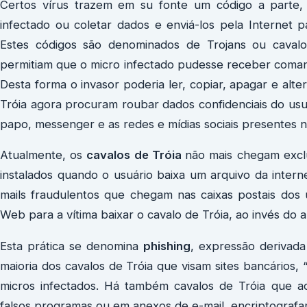
Certos vírus trazem em su fonte um código a parte,
infectado ou coletar dados e enviá-los pela Internet p
Estes códigos são denominados de Trojans ou cavalos
permitiam que o micro infectado pudesse receber coma
Desta forma o invasor poderia ler, copiar, apagar e alt
Tróia agora procuram roubar dados confidenciais do usu
papo, messenger e as redes e mídias sociais presentes 
Atualmente, os
cavalos de Tróia
não mais chegam exclu
instalados quando o usuário baixa um arquivo da inter
mails fraudulentos que chegam nas caixas postais dos
Web para a vítima baixar o cavalo de Tróia, ao invés do 
Esta prática se denomina
phishing
, expressão derivada
maioria dos cavalos de Tróia que visam sites bancários,
micros infectados. Há também cavalos de Tróia que a
falsos programas ou em anexos de e-mail, encriptograf