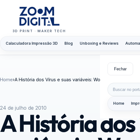
Pular para o conteúdo
3D PRINT · MAKER TECH
Calaculadora Impressão 3D
Blog
Unboxing e Reviews
Automa
Fechar
Home
›
A História dos Vírus e suas variáveis: Worm, Phishing e Tro
Buscar por:
Home
Impr
24 de julho de 2010
A História dos 