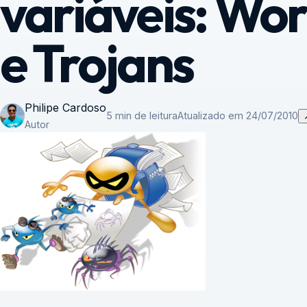
variáveis: Wor
e Trojans
Philipe Cardoso
5 min de leitura
Atualizado em 24/07/2010
Autor