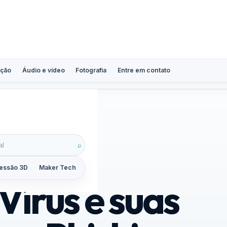
ção
Áudio e vídeo
Fotografia
Entre em contato
jans
⌕
essão 3D
Maker Tech
Tutoriais
Reviews
Guias
ZoomCalc
Vírus e suas