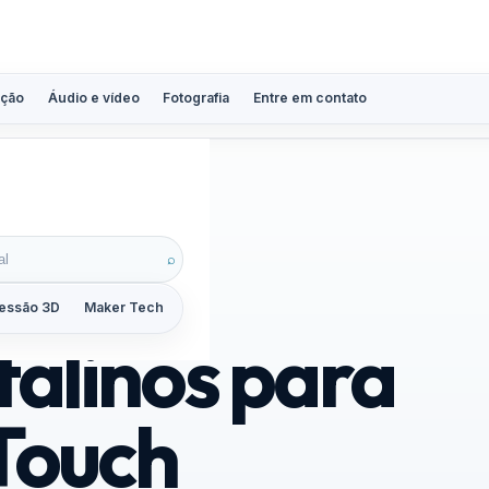
ção
Áudio e vídeo
Fotografia
Entre em contato
⌕
essão 3D
Maker Tech
Tutoriais
Reviews
Guias
ZoomCalc
talinos para
 Touch