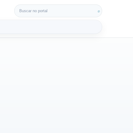
Buscar por:
⌕
3D