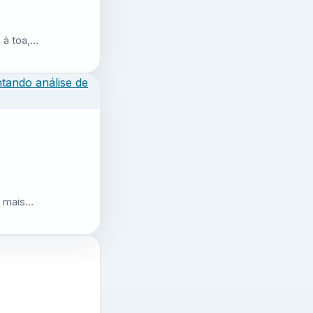
 à toa,…
r mais…