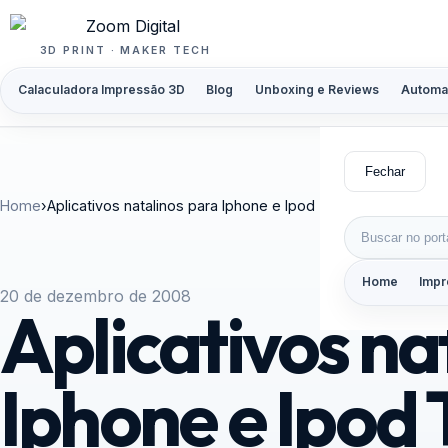
Pular para o conteúdo
3D PRINT · MAKER TECH
Calaculadora Impressão 3D
Blog
Unboxing e Reviews
Automa
Fechar
Home
›
Aplicativos natalinos para Iphone e Ipod Touch
Buscar por:
Home
Impr
20 de dezembro de 2008
Aplicativos na
Iphone e Ipod