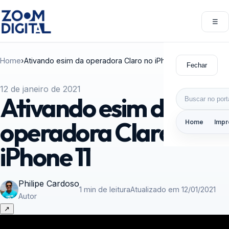
Pular para o conteúdo
☰
Abri
Home
›
Ativando esim da operadora Claro no iPhone 11
Fechar
12 de janeiro de 2021
Buscar por:
Ativando esim da
operadora Claro no
Home
Impr
iPhone 11
Philipe Cardoso
1 min de leitura
Atualizado em 12/01/2021
Autor
↗