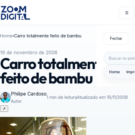
Pular para o conteúdo
☰
Abri
Home
›
Carro totalmente feito de bambu
Fechar
16 de novembro de 2008
Buscar por:
Carro totalmente
feito de bambu
Home
Impr
Philipe Cardoso
1 min de leitura
Atualizado em 16/11/2008
Autor
↗