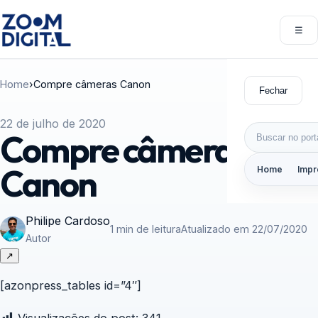
Pular para o conteúdo
☰
Abri
Home
›
Compre câmeras Canon
Fechar
22 de julho de 2020
Buscar por:
Compre câmeras
Canon
Home
Impr
Philipe Cardoso
1 min de leitura
Atualizado em 22/07/2020
Autor
↗
[azonpress_tables id=”4″]
Visualizações do post:
341