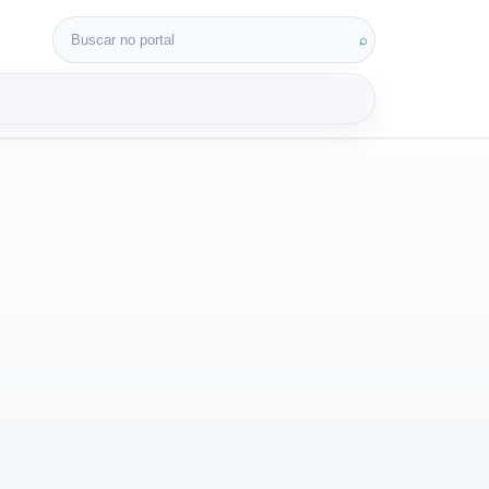
Buscar por:
⌕
3D