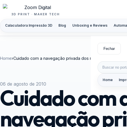
Pular para o conteúdo
3D PRINT · MAKER TECH
Calaculadora Impressão 3D
Blog
Unboxing e Reviews
Automa
Fechar
Home
›
Cuidado com a navegação privada dos navegadores
Buscar por:
Home
Impr
06 de agosto de 2010
Cuidado com 
navegação pr