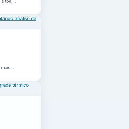
 à toa,…
r mais…