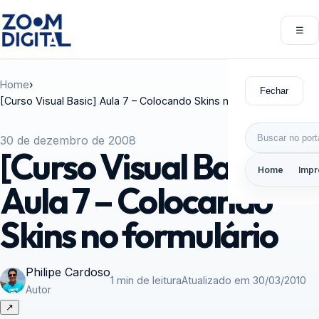
Pular para o conteúdo
☰
Abri
Home
›
Fechar
[Curso Visual Basic] Aula 7 – Colocando Skins no formulário
Buscar por:
30 de dezembro de 2008
[Curso Visual Basic]
Home
Impr
Aula 7 – Colocando
Skins no formulário
Philipe Cardoso
1 min de leitura
Atualizado em 30/03/2010
Autor
↗