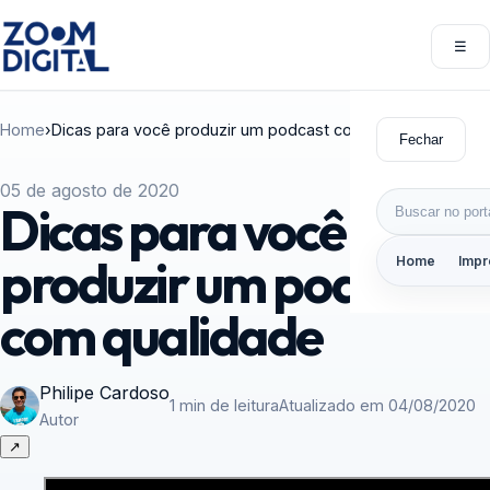
Pular para o conteúdo
☰
Abri
Home
›
Dicas para você produzir um podcast com qualidade
Fechar
05 de agosto de 2020
Buscar por:
Dicas para você
produzir um podcast
Home
Impr
com qualidade
Philipe Cardoso
1 min de leitura
Atualizado em 04/08/2020
Autor
↗