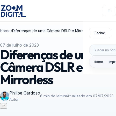
Pular para o conteúdo
☰
Abri
Home
›
Diferenças de uma Câmera DSLR e Mirrorless
Fechar
07 de julho de 2023
Buscar por:
Diferenças de uma
Câmera DSLR e
Home
Impr
Mirrorless
Philipe Cardoso
6 min de leitura
Atualizado em 07/07/2023
Autor
↗