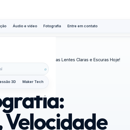
ção
Áudio e vídeo
Fotografia
Entre em contato
or, Abertura do Diafragma e as Lentes Claras e Escuras Hoje!
⌕
essão 3D
Maker Tech
Tutoriais
Reviews
Guias
ZoomCalc
grafia:
, Velocidade