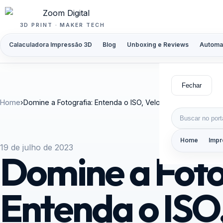
Pular para o conteúdo
3D PRINT · MAKER TECH
Calaculadora Impressão 3D
Blog
Unboxing e Reviews
Automa
Fechar
Home
›
Domine a Fotografia: Entenda o ISO, Velocidade do Obturad
Buscar por:
Home
Impr
19 de julho de 2023
Domine a Foto
Entenda o ISO