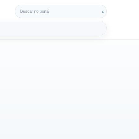
Buscar por:
⌕
3D