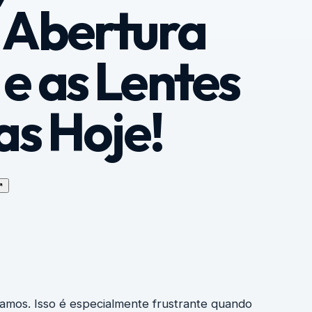
 Abertura
e as Lentes
as Hoje!
↗
amos. Isso é especialmente frustrante quando