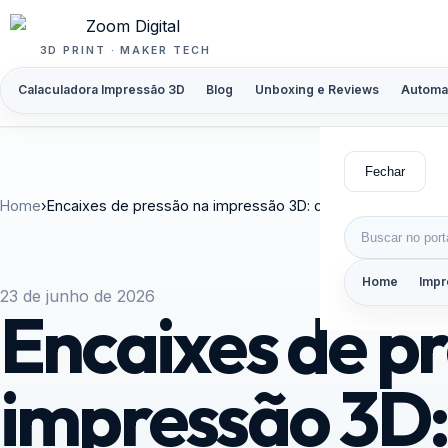
Pular para o conteúdo
3D PRINT · MAKER TECH
Calaculadora Impressão 3D
Blog
Unboxing e Reviews
Automa
Fechar
Home
›
Encaixes de pressão na impressão 3D: como projetar snap
Buscar por:
Home
Impr
23 de junho de 2026
Encaixes de p
impressão 3D