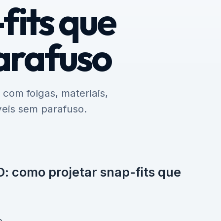
fits que
arafuso
com folgas, materiais,
veis sem parafuso.
: como projetar snap-fits que