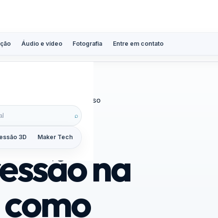
ção
Áudio e vídeo
Fotografia
Entre em contato
-fits que travam sem parafuso
⌕
essão 3D
Maker Tech
Tutoriais
Reviews
Guias
ZoomCalc
ressão na
: como