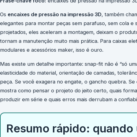
Frase-chave foco:
encaixes de pressão na impressão 3D
Os
encaixes de pressão na impressão 3D
, também cha
elegantes para montar peças sem parafuso, sem cola e
projetados, eles aceleram a montagem, deixam o produt
tornam a manutenção muito mais prática. Para caixas ele
modulares e acessórios maker, isso é ouro.
Mas existe um detalhe importante: snap-fit não é “só um
elasticidade do material, orientação de camadas, tolerân
peça. Se você exagera no engate, o gancho quebra. Se d
mostra como pensar o projeto do jeito certo, quais form
produzir em série e quais erros mais derrubam a confiabi
Resumo rápido: quando u