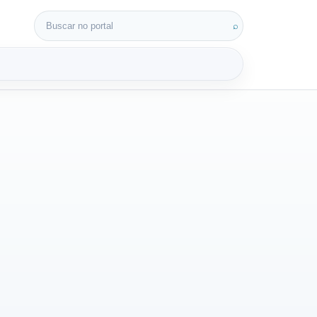
Buscar por:
⌕
3D