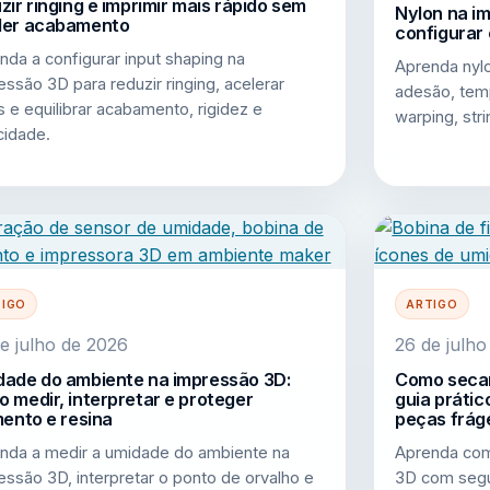
zir ringing e imprimir mais rápido sem
Nylon na i
der acabamento
configurar 
nda a configurar input shaping na
Aprenda nyl
essão 3D para reduzir ringing, acelerar
adesão, temp
s e equilibrar acabamento, rigidez e
warping, str
cidade.
TIGO
ARTIGO
e julho de 2026
26 de julh
ade do ambiente na impressão 3D:
Como secar
 medir, interpretar e proteger
guia prátic
mento e resina
peças frág
nda a medir a umidade do ambiente na
Aprenda com
essão 3D, interpretar o ponto de orvalho e
3D com segur