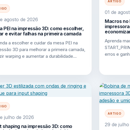
ARTIGO
TIGO
01 de agos
e agosto de 2026
Macros no 
impressora
 PEI na impressão 3D: como escolher,
economiza
ar e evitar falhas na primeira camada
Aprenda mac
nda a escolher e cuidar da mesa PEI na
START_PRINT
essão 3D para melhorar a primeira camada,
erros e ganh
zir warping e aumentar a durabilidade…
TIGO
ARTIGO
e julho de 2026
29 de julh
t shaping na impressão 3D: como