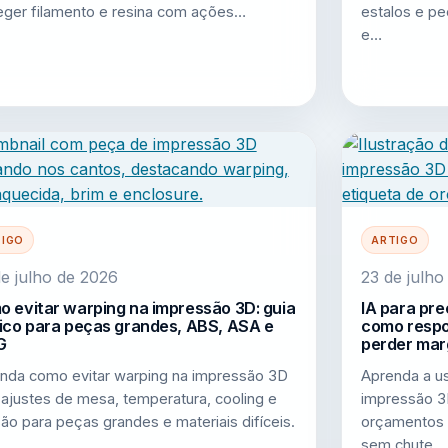
eger filamento e resina com ações…
estalos e p
e…
TIGO
ARTIGO
e julho de 2026
23 de julho
 evitar warping na impressão 3D: guia
IA para pre
ico para peças grandes, ABS, ASA e
como respo
G
perder ma
nda como evitar warping na impressão 3D
Aprenda a us
ajustes de mesa, temperatura, cooling e
impressão 3D
ão para peças grandes e materiais difíceis.
orçamentos 
sem chute.