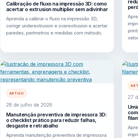
redu
Calibração de fluxo na impressão 3D: como
per
acertar o extrusion multiplier sem adivinhar
Apre
Aprenda a calibrar o fluxo na impressão 3D,
impr
corrigir underextrusion e overextrusion e acertar
print
paredes, perímetros e medidas com método.
velo
AR
ARTIGO
27 d
28 de julho de 2026
Umid
como
Manutenção preventiva de impressora 3D:
fila
o checklist prático para reduzir falhas,
desgaste e retrabalho
Apre
impr
Aprenda manutenção preventiva de impressora