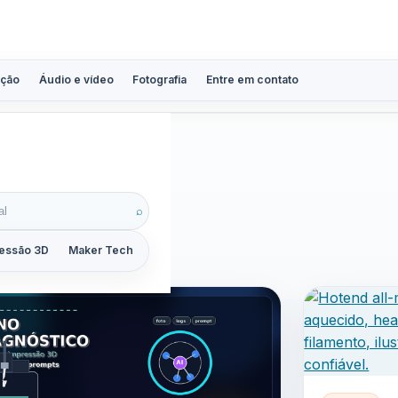
ção
Áudio e vídeo
Fotografia
Entre em contato
s
⌕
essão 3D
Maker Tech
Tutoriais
Reviews
Guias
ZoomCalc