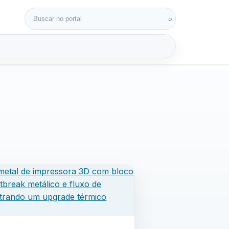
Buscar por:
⌕
3D