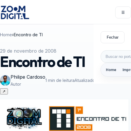
Pular para o conteúdo
☰
Abri
Home
›
Encontro de TI
Fechar
29 de novembro de 2008
Buscar por:
Encontro de TI
Home
Impr
Philipe Cardoso
1 min de leitura
Atualizado em 02/12/2008
Autor
↗