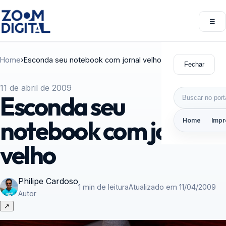
Pular para o conteúdo
☰
Abri
Home
›
Esconda seu notebook com jornal velho
Fechar
11 de abril de 2009
Buscar por:
Esconda seu
notebook com jornal
Home
Impr
velho
Philipe Cardoso
1 min de leitura
Atualizado em 11/04/2009
Autor
↗