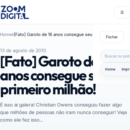
Pular para o conteúdo
☰
Abri
Home
›
[Fato] Garoto de 16 anos consegue seu primeiro milhão!
Fechar
13 de agosto de 2010
Buscar por:
[Fato] Garoto de 16
anos consegue seu
Home
Impr
primeiro milhão!
É isso ai galera! Christian Owens conseguiu fazer algo
que milhões de pessoas não iram nunca conseguir! Veja
como ele fez isso...