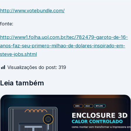
http://www.votebundle.com/
fonte:
http://www1.folha.uol.com.br/tec/782479-garoto-de-16-
anos-faz-seu-primero-milhao-de-dolares-inspirado-em-
steve-jobs.shtml
Visualizações do post:
319
Leia também