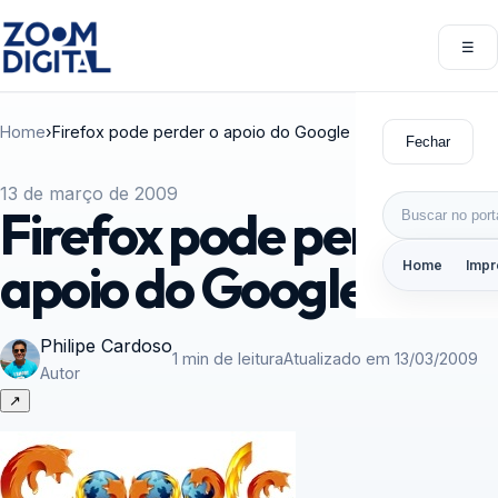
Pular para o conteúdo
☰
Abri
Home
›
Firefox pode perder o apoio do Google
Fechar
13 de março de 2009
Buscar por:
Firefox pode perder o
apoio do Google
Home
Impr
Philipe Cardoso
1 min de leitura
Atualizado em 13/03/2009
Autor
↗