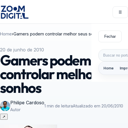
Pular para o conteúdo
☰
Abri
Home
›
Gamers podem controlar melhor seus sonhos
Fechar
20 de junho de 2010
Buscar por:
Gamers podem
controlar melhor seus
Home
Impr
sonhos
Philipe Cardoso
1 min de leitura
Atualizado em 20/06/2010
Autor
↗