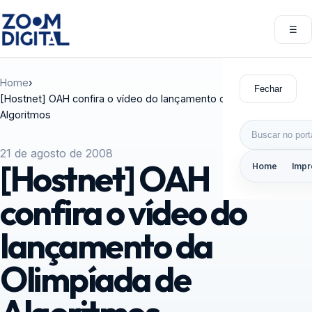
Pular para o conteúdo
☰
Abri
Home
›
Fechar
[Hostnet] OAH confira o vídeo do lançamento da Olimpíada de
Algoritmos
Buscar por:
21 de agosto de 2008
[Hostnet] OAH
Home
Impr
confira o vídeo do
lançamento da
Olimpíada de