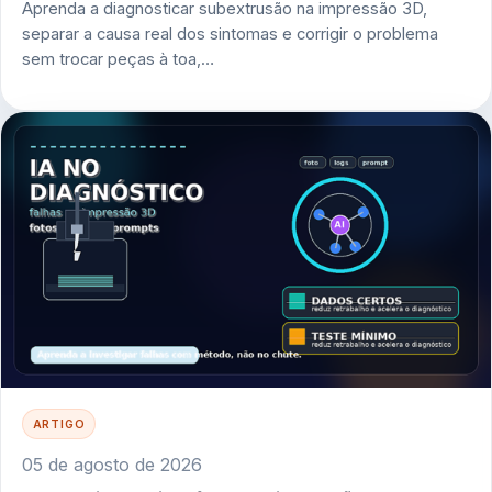
Aprenda a diagnosticar subextrusão na impressão 3D,
separar a causa real dos sintomas e corrigir o problema
sem trocar peças à toa,…
ARTIGO
05 de agosto de 2026