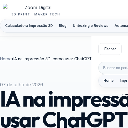
Pular para o conteúdo
3D PRINT · MAKER TECH
Calaculadora Impressão 3D
Blog
Unboxing e Reviews
Automa
Fechar
Home
›
IA na impressão 3D: como usar ChatGPT para briefing, orç
Buscar por:
Home
Impr
07 de julho de 2026
IA na impress
usar ChatGPT