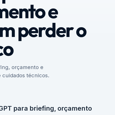
mento e
em perder o
co
fing, orçamento e
e cuidados técnicos.
GPT para briefing, orçamento