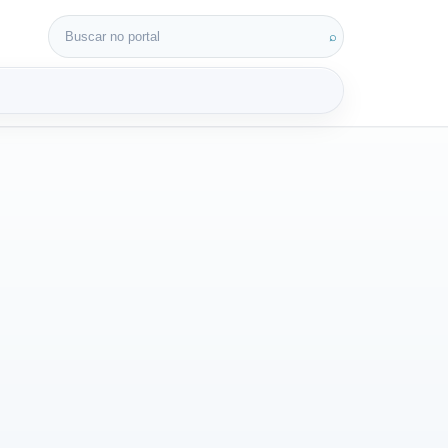
Buscar por:
⌕
3D