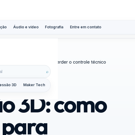
ção
Áudio e vídeo
Fotografia
Entre em contato
amento e diagnóstico sem perder o controle técnico
⌕
essão 3D
Maker Tech
Tutoriais
Reviews
Guias
ZoomCalc
ão 3D: como
 para