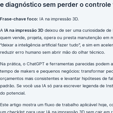
e diagnóstico sem perder o controle
Frase-chave foco:
IA na impressão 3D.
A
IA na impressão 3D
deixou de ser uma curiosidade de 
quem vende, projeta, opera ou presta manutenção em m
“deixar a inteligência artificial fazer tudo”, e sim em ace
reduzir erro humano sem abrir mão do olhar técnico.
Na prática, o ChatGPT e ferramentas parecidas podem 
tempo de makers e pequenos negócios: transformar pedi
orçamentos mais consistentes e levantar hipóteses de fa
padrão. Se você usa IA só para escrever legenda de In
do potencial.
Este artigo mostra um fluxo de trabalho aplicável hoje, 
um checklist para usar IA na impressão 3D sem cair em 