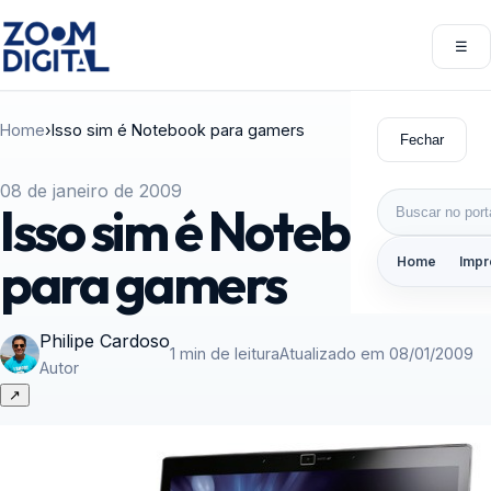
Pular para o conteúdo
☰
Abri
Home
›
Isso sim é Notebook para gamers
Fechar
08 de janeiro de 2009
Buscar por:
Isso sim é Notebook
para gamers
Home
Impr
Philipe Cardoso
1 min de leitura
Atualizado em 08/01/2009
Autor
↗