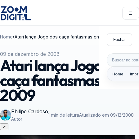
Pular para o conteúdo
☰
Abri
Home
›
Atari lança Jogo dos caça fantasmas em 2009
Fechar
09 de dezembro de 2008
Buscar por:
Atari lança Jogo dos
caça fantasmas em
Home
Impr
2009
Philipe Cardoso
1 min de leitura
Atualizado em 09/12/2008
Autor
↗