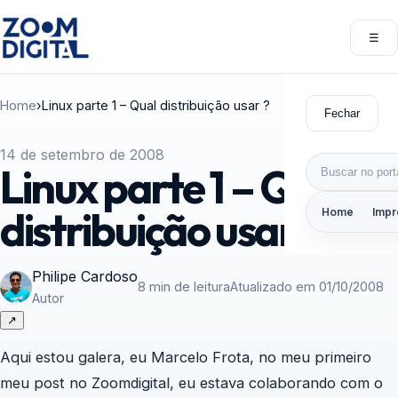
Pular para o conteúdo
☰
Abri
Home
›
Linux parte 1 – Qual distribuição usar ?
Fechar
14 de setembro de 2008
Buscar por:
Linux parte 1 – Qual
distribuição usar ?
Home
Impr
Philipe Cardoso
8 min de leitura
Atualizado em 01/10/2008
Autor
↗
Aqui estou galera, eu Marcelo Frota, no meu primeiro
meu post no Zoomdigital, eu estava colaborando com o