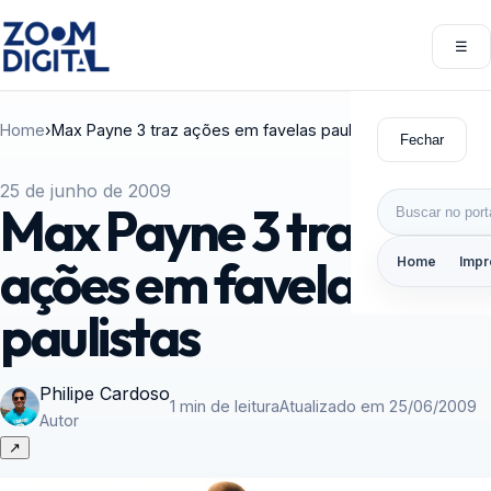
Pular para o conteúdo
☰
Abri
Home
›
Max Payne 3 traz ações em favelas paulistas
Fechar
25 de junho de 2009
Buscar por:
Max Payne 3 traz
ações em favelas
Home
Impr
paulistas
Philipe Cardoso
1 min de leitura
Atualizado em 25/06/2009
Autor
↗