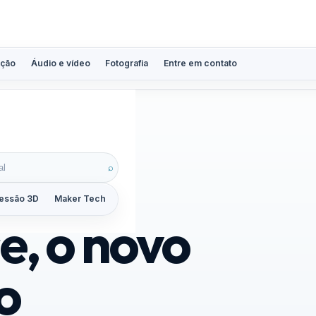
ção
Áudio e vídeo
Fotografia
Entre em contato
⌕
essão 3D
Maker Tech
Tutoriais
Reviews
Guias
ZoomCalc
, o novo
o