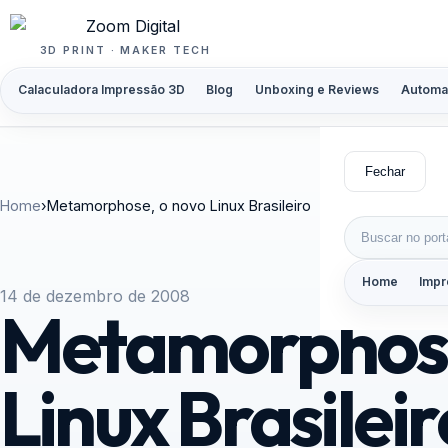
Pular para o conteúdo
3D PRINT · MAKER TECH
Calaculadora Impressão 3D
Blog
Unboxing e Reviews
Automa
Fechar
Home
›
Metamorphose, o novo Linux Brasileiro
Buscar por:
Home
Impr
14 de dezembro de 2008
Metamorphose
Linux Brasileir