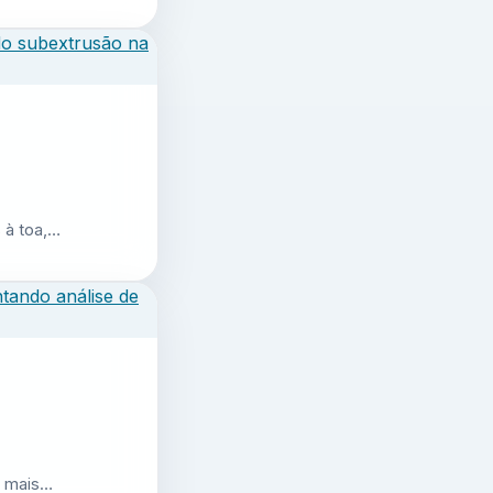
 à toa,…
r mais…