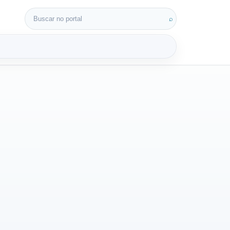
Buscar por:
⌕
3D