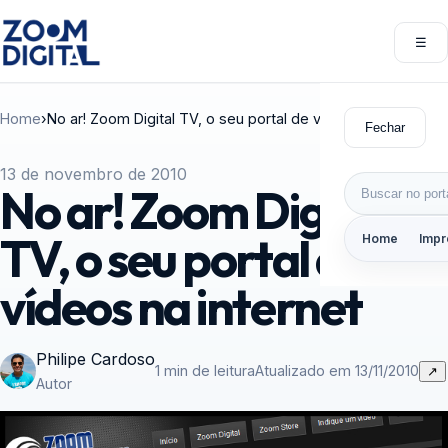
Pular para o conteúdo
☰
Abri
Home
›
No ar! Zoom Digital TV, o seu portal de vídeos na internet
Fechar
13 de novembro de 2010
Buscar por:
No ar! Zoom Digital
TV, o seu portal de
Home
Impr
vídeos na internet
Philipe Cardoso
1 min de leitura
Atualizado em 13/11/2010
↗
Autor