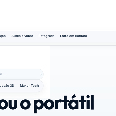
ção
Áudio e vídeo
Fotografia
Entre em contato
⌕
essão 3D
Maker Tech
Tutoriais
Reviews
Guias
ZoomCalc
ou o portátil