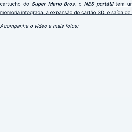
cartucho do
Super Mario Bros
, o
NES portátil
tem um
memória integrada, a expansão do cartão SD, e saída de
Acompanhe o vídeo e mais fotos: