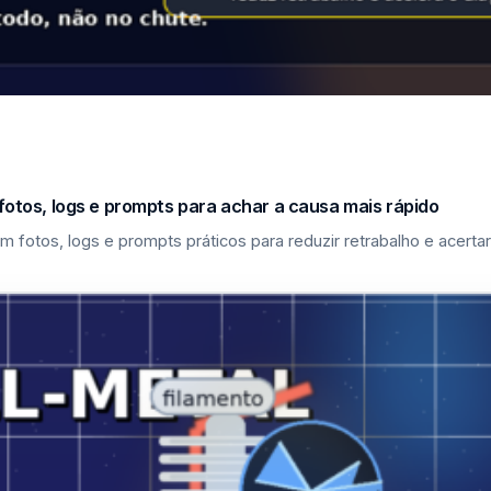
fotos, logs e prompts para achar a causa mais rápido
m fotos, logs e prompts práticos para reduzir retrabalho e acerta