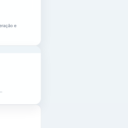
geração e
e…