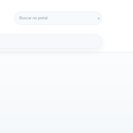
Buscar por:
⌕
3D