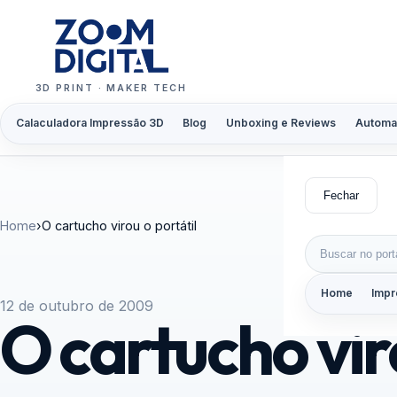
Pular para o conteúdo
3D PRINT · MAKER TECH
Calaculadora Impressão 3D
Blog
Unboxing e Reviews
Automa
Fechar
Home
›
O cartucho virou o portátil
Buscar por:
Home
Impr
12 de outubro de 2009
O cartucho vir