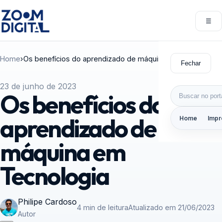
Pular para o conteúdo
☰
Abri
Home
›
Os benefícios do aprendizado de máquina em Tecnologia
Fechar
23 de junho de 2023
Buscar por:
Os benefícios do
aprendizado de
Home
Impr
máquina em
Tecnologia
Philipe Cardoso
4 min de leitura
Atualizado em 21/06/2023
Autor