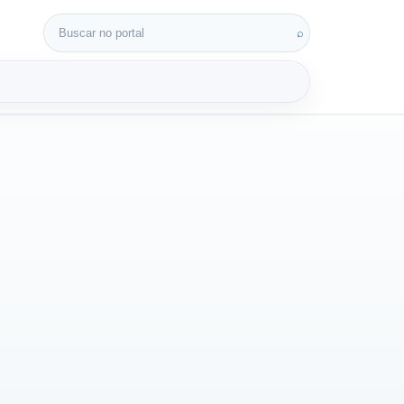
Buscar por:
⌕
3D