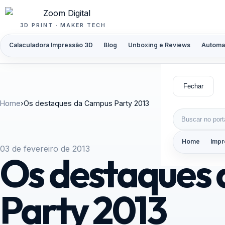
Pular para o conteúdo
3D PRINT · MAKER TECH
Calaculadora Impressão 3D
Blog
Unboxing e Reviews
Automa
Fechar
Home
›
Os destaques da Campus Party 2013
Buscar por:
Home
Impr
03 de fevereiro de 2013
Os destaques
Party 2013