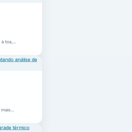
 à toa,…
r mais…