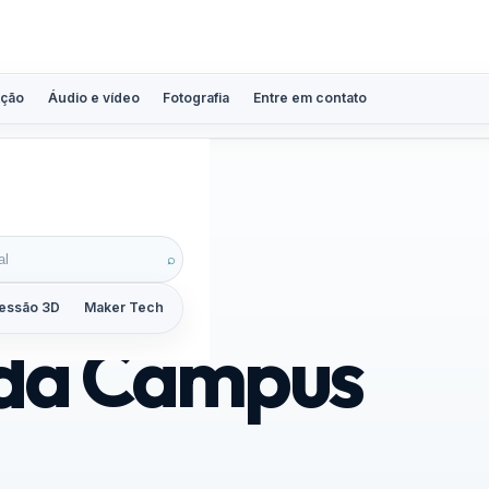
ção
Áudio e vídeo
Fotografia
Entre em contato
⌕
essão 3D
Maker Tech
Tutoriais
Reviews
Guias
ZoomCalc
 da Campus