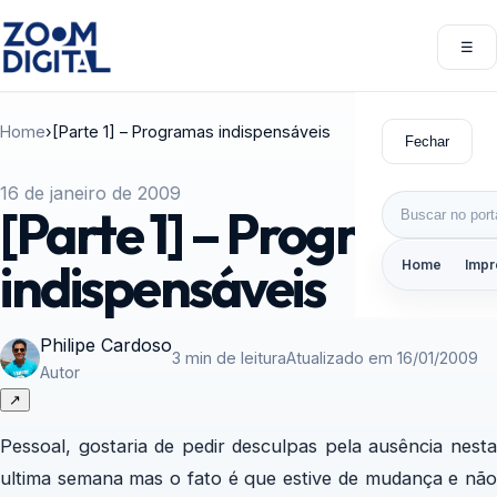
Pular para o conteúdo
☰
Abri
Home
›
[Parte 1] – Programas indispensáveis
Fechar
16 de janeiro de 2009
Buscar por:
[Parte 1] – Programas
indispensáveis
Home
Impr
Philipe Cardoso
3 min de leitura
Atualizado em 16/01/2009
Autor
↗
Pessoal, gostaria de pedir desculpas pela ausência nesta
ultima semana mas o fato é que estive de mudança e não