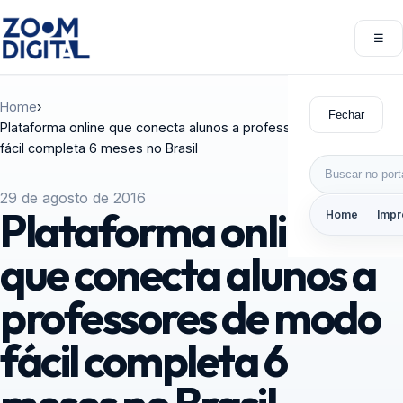
Pular para o conteúdo
☰
Abri
Home
›
Fechar
Plataforma online que conecta alunos a professores de modo
fácil completa 6 meses no Brasil
Buscar por:
29 de agosto de 2016
Plataforma online
Home
Impr
que conecta alunos a
professores de modo
fácil completa 6