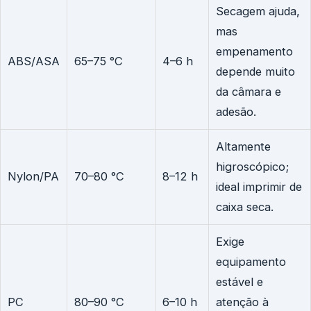
Secagem ajuda,
mas
empenamento
ABS/ASA
65–75 °C
4–6 h
depende muito
da câmara e
adesão.
Altamente
higroscópico;
Nylon/PA
70–80 °C
8–12 h
ideal imprimir de
caixa seca.
Exige
equipamento
estável e
PC
80–90 °C
6–10 h
atenção à