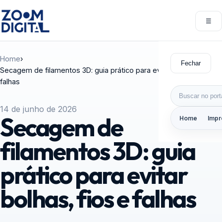
Pular para o conteúdo
☰
Abri
Home
›
Fechar
Secagem de filamentos 3D: guia prático para evitar bolhas, fios e
falhas
Buscar por:
14 de junho de 2026
Secagem de
Home
Impr
filamentos 3D: guia
prático para evitar
bolhas, fios e falhas