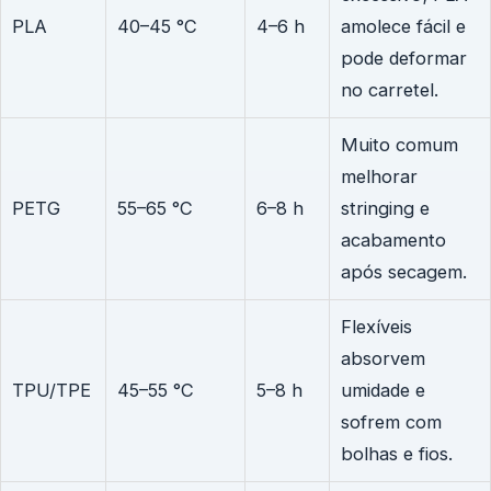
PLA
40–45 °C
4–6 h
amolece fácil e
pode deformar
no carretel.
Muito comum
melhorar
PETG
55–65 °C
6–8 h
stringing e
acabamento
após secagem.
Flexíveis
absorvem
TPU/TPE
45–55 °C
5–8 h
umidade e
sofrem com
bolhas e fios.