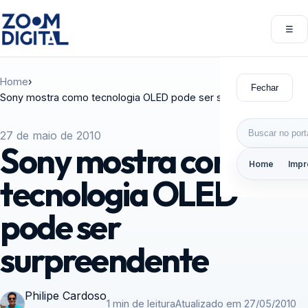
Pular para o conteúdo
☰
Abri
Home
›
Fechar
Sony mostra como tecnologia OLED pode ser surpreendente
Buscar por:
27 de maio de 2010
Sony mostra como
Home
Impr
tecnologia OLED
pode ser
surpreendente
Philipe Cardoso
1 min de leitura
Atualizado em 27/05/2010