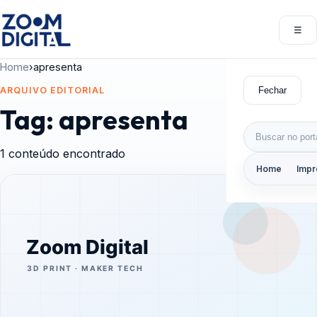
Pular para o conteúdo
☰
Abri
Home
›
apresenta
Fechar
ARQUIVO EDITORIAL
Tag:
apresenta
Buscar por:
1 conteúdo encontrado
Home
Impr