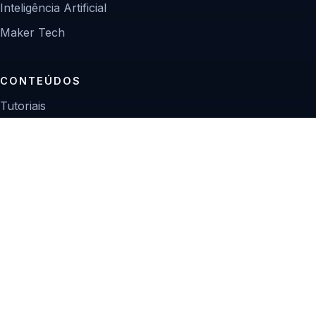
Inteligência Artificial
Maker Tech
CONTEÚDOS
Tutoriais
Reviews
Projetos
Guias de compra
INSTITUCIONAL
Sobre
Contato
Política editorial