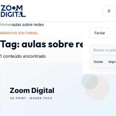
Pular para o conteúdo
☰
Abri
Home
›
aulas sobre redes
Fechar
ARQUIVO EDITORIAL
Tag:
aulas sobre redes
Buscar por:
1 conteúdo encontrado
Home
Impr