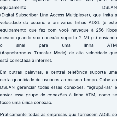
equipamento DSLAN
(
D
igital
S
ubscriber
L
ine
A
ccess
M
ultiplexer), que limita 
velocidade do usuário e uni varias linhas ADSL (é este
equipamento que faz com você navegue à 256 Kbps
mesmo quando sua conexão suporta 2 Mbps) enviando
o sinal para uma linha ATM
(
A
synchronous
T
ransfer
M
ode) de alta velocidade que
está conectada à internet.
Em outras palavras, a central telefônica suporta uma
certa quantidade de usuários ao mesmo tempo. Cabe ao
DSLAN gerenciar todas essas conexões, “agrupá-las” e
enviar esse grupo de conexões à linha ATM, como se
fosse uma única conexão.
Praticamente todas as empresas que fornecem ADSL só