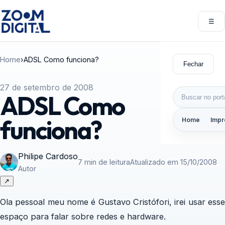
Pular para o conteúdo
☰
Abri
Home
›
ADSL Como funciona?
Fechar
27 de setembro de 2008
Buscar por:
ADSL Como
funciona?
Home
Impr
Philipe Cardoso
7 min de leitura
Atualizado em 15/10/2008
Autor
↗
Ola pessoal meu nome é Gustavo Cristófori, irei usar esse
espaço para falar sobre redes e hardware.