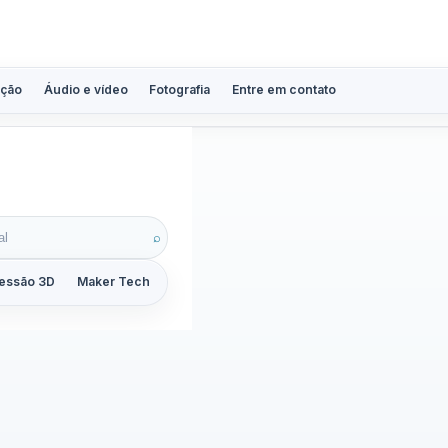
ção
Áudio e vídeo
Fotografia
Entre em contato
⌕
essão 3D
Maker Tech
Tutoriais
Reviews
Guias
ZoomCalc