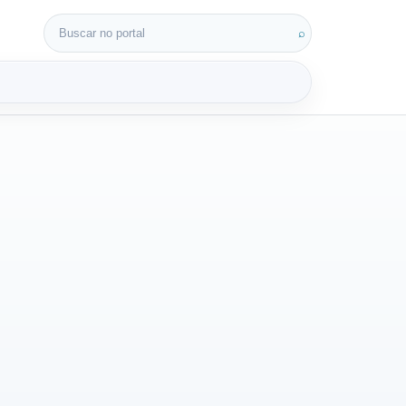
Buscar por:
⌕
3D