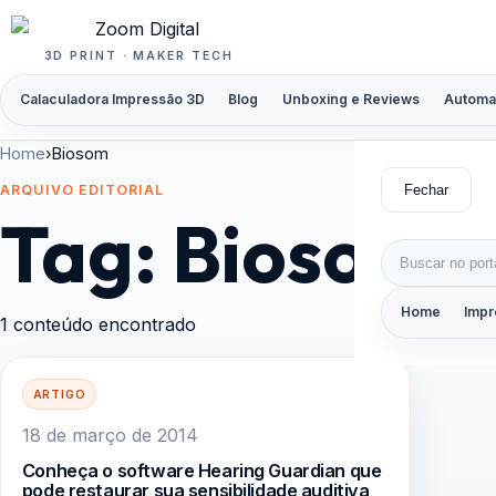
Pular para o conteúdo
3D PRINT · MAKER TECH
Calaculadora Impressão 3D
Blog
Unboxing e Reviews
Automa
Home
›
Biosom
Fechar
ARQUIVO EDITORIAL
Tag:
Biosom
Buscar por:
Home
Impr
1 conteúdo encontrado
ARTIGO
18 de março de 2014
Conheça o software Hearing Guardian que
pode restaurar sua sensibilidade auditiva