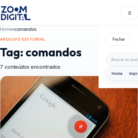
Pular para o conteúdo
☰
Abri
Home
›
comandos
Fechar
ARQUIVO EDITORIAL
Tag:
comandos
Buscar por:
7 conteúdos encontrados
Home
Impr