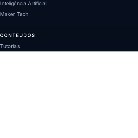
Inteligência Artificial
Maker Tech
CONTEÚDOS
Tutoriais
Reviews
Projetos
Guias de compra
INSTITUCIONAL
Sobre
Contato
Política editorial