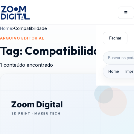
Pular para o conteúdo
☰
Abri
Home
›
Compatibilidade
Fechar
ARQUIVO EDITORIAL
Tag:
Compatibilidade
Buscar por:
1 conteúdo encontrado
Home
Impr