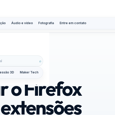
ção
Áudio e vídeo
Fotografia
Entre em contato
⌕
essão 3D
Maker Tech
Tutoriais
Reviews
Guias
ZoomCalc
 o Firefox
 extensões