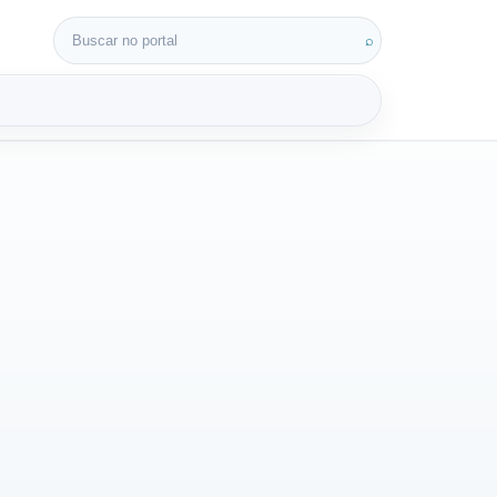
Buscar por:
⌕
3D