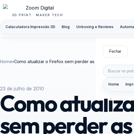
Pular para o conteúdo
3D PRINT · MAKER TECH
Calaculadora Impressão 3D
Blog
Unboxing e Reviews
Automa
Fechar
Home
›
Como atualizar o Firefox sem perder as extensões
Buscar por:
Home
Impr
23 de julho de 2010
Como atualizar
sem perder as