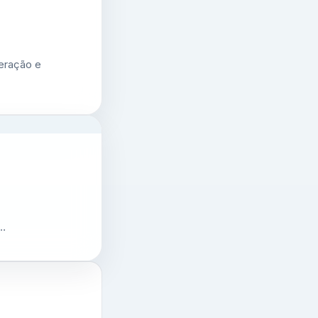
geração e
e…