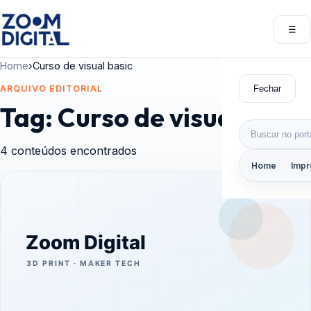
Pular para o conteúdo
☰
Abri
Home
›
Curso de visual basic
Fechar
ARQUIVO EDITORIAL
Tag:
Curso de visual basic
Buscar por:
4 conteúdos encontrados
Home
Impr