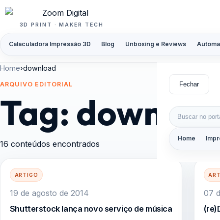
Pular para o conteúdo
3D PRINT · MAKER TECH
Calaculadora Impressão 3D
Blog
Unboxing e Reviews
Automa
Home
›
download
Fechar
ARQUIVO EDITORIAL
Tag:
downloa
Buscar por:
Home
Impr
16 conteúdos encontrados
ARTIGO
AR
19 de agosto de 2014
07 
Shutterstock lança novo serviço de música
(re)