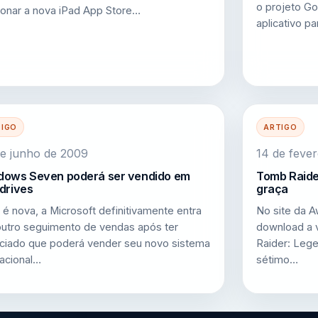
o projeto G
ionar a nova iPad App Store…
aplicativo p
TIGO
ARTIGO
e junho de 2009
14 de feve
dows Seven poderá ser vendido em
Tomb Raide
drives
graça
 é nova, a Microsoft definitivamente entra
No site da A
utro seguimento de vendas após ter
download a 
ciado que poderá vender seu novo sistema
Raider: Leg
acional…
sétimo…