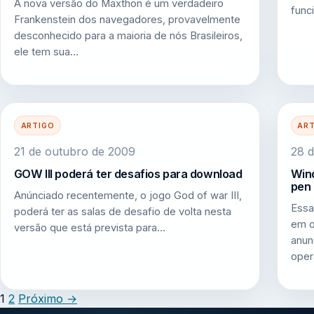
A nova versão do Maxthon é um verdadeiro
func
Frankenstein dos navegadores, provavelmente
desconhecido para a maioria de nós Brasileiros,
ele tem sua…
ARTIGO
AR
21 de outubro de 2009
28 d
GOW III poderá ter desafios para download
Win
pen 
Anúnciado recentemente, o jogo God of war III,
Essa
poderá ter as salas de desafio de volta nesta
em o
versão que está prevista para…
anun
oper
1
2
Próximo
→