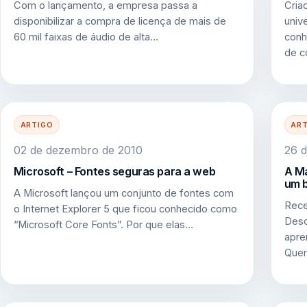
Com o lançamento, a empresa passa a
Cria
disponibilizar a compra de licença de mais de
univ
60 mil faixas de áudio de alta…
conh
de 
ARTIGO
AR
02 de dezembro de 2010
26 d
Microsoft – Fontes seguras para a web
A Ma
um b
A Microsoft lançou um conjunto de fontes com
Rece
o Internet Explorer 5 que ficou conhecido como
Desc
“Microsoft Core Fonts”. Por que elas…
apre
Quem