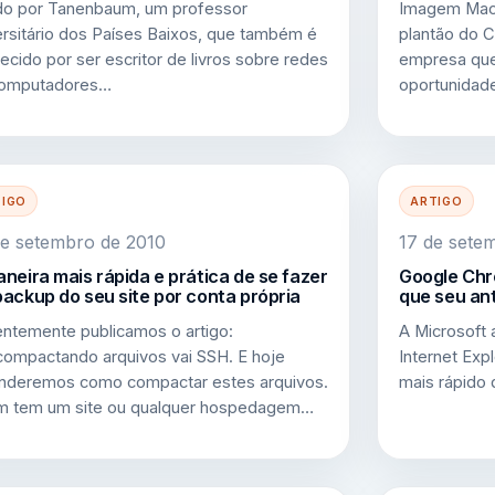
do por Tanenbaum, um professor
Imagem Macm
ersitário dos Países Baixos, que também é
plantão do C
ecido por ser escritor de livros sobre redes
empresa que
computadores…
oportunidad
TIGO
ARTIGO
e setembro de 2010
17 de sete
neira mais rápida e prática de se fazer
Google Chr
ackup do seu site por conta própria
que seu an
ntemente publicamos o artigo:
A Microsoft 
ompactando arquivos vai SSH. E hoje
Internet Ex
nderemos como compactar estes arquivos.
mais rápido
 tem um site ou qualquer hospedagem…