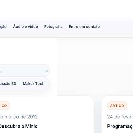
ção
Áudio e vídeo
Fotografia
Entre em contato
d
⌕
essão 3D
Maker Tech
Tutoriais
Reviews
Guias
ZoomCalc
TIGO
ARTIGO
de março de 2012
24 de fever
Descubra o Minix
Programaçã