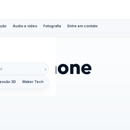
ção
Áudio e vídeo
Fotografia
Entre em contato
ara iPhone
⌕
essão 3D
Maker Tech
Tutoriais
Reviews
Guias
ZoomCalc