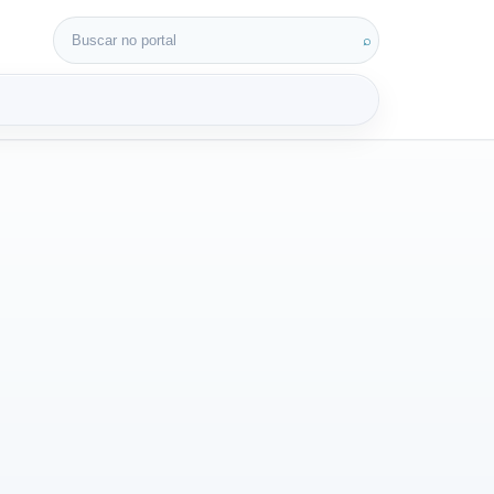
Buscar por:
⌕
3D