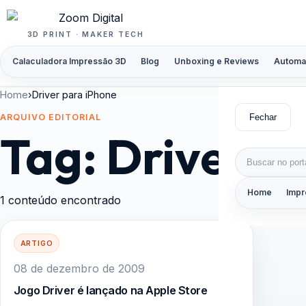
Pular para o conteúdo
3D PRINT · MAKER TECH
Calaculadora Impressão 3D
Blog
Unboxing e Reviews
Automa
Home
›
Driver para iPhone
Fechar
ARQUIVO EDITORIAL
Tag:
Driver p
Buscar por:
Home
Impr
1 conteúdo encontrado
ARTIGO
08 de dezembro de 2009
Jogo Driver é lançado na Apple Store