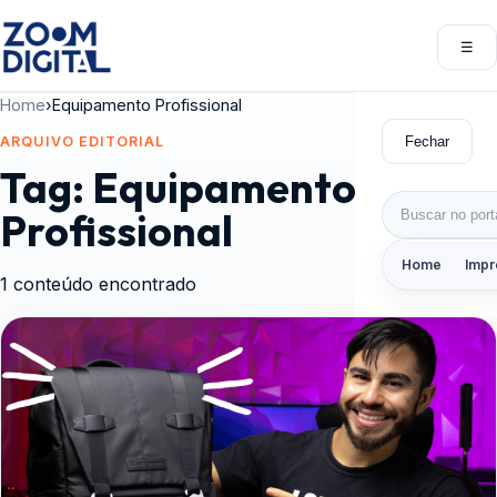
Pular para o conteúdo
☰
Abri
Home
›
Equipamento Profissional
Fechar
ARQUIVO EDITORIAL
Tag:
Equipamento
Buscar por:
Profissional
Home
Impr
1 conteúdo encontrado